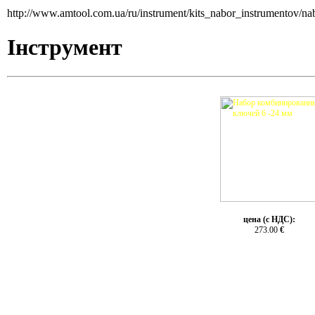
http://www.amtool.com.ua/ru/instrument/kits_nabor_instrumentov
Інструмент
цена (с НДС):
273.00
€