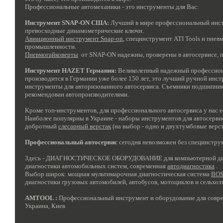
Профессиональные автомеханики - это инструменты для Вас:
Инструмент SNAP-ON США:
Лучший в мире профессиональный инст
превосходные динамометрические ключи.
Авиационный инструмент Snap-on
, специнструмент ATI Tools и пне
промышленности.
Пневмогайковерты
от SNAP-ON надежны, проверены в автосервисе, 
Инструмент HAZET Германия:
Великолепный надежный профессиона
производится в Германии уже более 150 лет, это лучший ручной инс
инструменты для авторизованного автосервиса.
Съемники
подшипник
рекомендован автопроизводителями.
Кроме топ-инструментов, для профессионального автосервиса у нас 
Наиболее популярны в Украине - наборы инструментов для автосервис
добротный
слесарный верстак
(на выбор - одно и двухтумбовые верс
Профессиональный автосервис
сегодня невозможен без специнстру
Здесь - ДИАГНОСТИЧЕСКОЕ ОБОРУДОВАНИЕ для компьютерной диагно
диагностики автомобильных систем, современная
автодиагностика
.
Выбор широк: мощная мультимарочная диагностическая система
BOS
диагностики грузовых автомобилей, автобусов, мотоциклов и сельхоз
AMTOOL :
Профессиональный инструмент
и
оборудование для совре
Украина, Киев