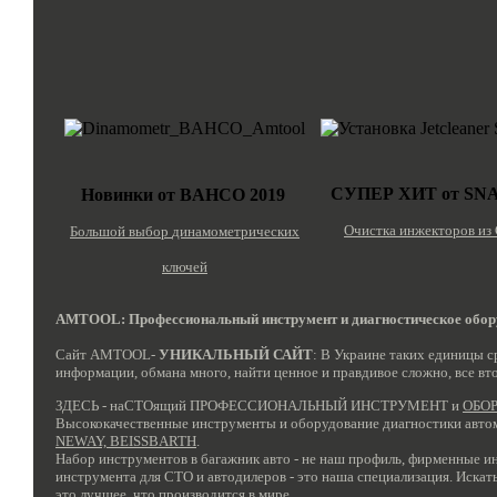
СУПЕР ХИТ от SN
Новинки от BAHCO 2019
Очистка инжекторов и
Большой выбор
динамометрических
ключей
AMTOOL: Профессиональный инструмент и диагностическое обору
Сайт AMTOOL-
УНИКАЛЬНЫЙ САЙТ
: В Украине таких единицы с
информации, обмана много, найти ценное и правдивое сложно, все вто
ЗДЕСЬ - наСТОящий ПРОФЕССИОНАЛЬНЫЙ ИНСТРУМЕНТ и
ОБО
Высококачественные инструменты и оборудование диагностики авто
NEWAY, BEISSBARTH
.
Набор инструментов в багажник авто - не наш профиль, фирменные 
инструмента для СТО и автодилеров - это наша специализация. Искат
это лучшее, что производится в мире.