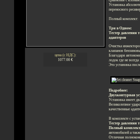
Установка абсолютн
переносного ресиве
Полный комплект:
Три в Одном:
Тестер давления 
адаптеров
Очистка инжекторов
клапанов бензиновы
цена (с НДС):
Благодаря автоном
1077.00
€
лодок где не всегд
Это установка посл
Подробнее:
Двухконтурная ус
Установка имеет дв
Великолепное удар
качественные адапт
В комплекте с уста
Тестер давления 
Полный комплект
автомобилей а такж
Отличная полноком