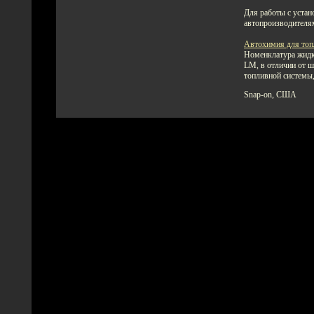
Для работы с устан
автопроизводителя
Автохимия для топ
Номенклатура жидко
LM, в отличии от 
топливной системы,
Snap-on, США