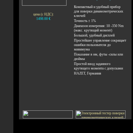
Компактный и удобный прибор
для поверки динамометрических
цена (с НДС):
ключей
1498.00
€
Точность ± 1%
Диапазон измерения: 10 -350 Nm
(макс. крутящий момент)
Большой, удобный дисплей
Простейшее управление сокращает
ошибки пользователя до
минимума
Показание в нм, футы -силы или
дюймы
Простой ввод заданного
крутящего момента с допусками
HAZET, Германия