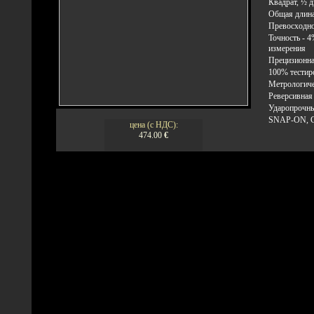
Квадрат, ½ 
Общая длина
Превосходно
Точность - 4
измерения
Прецизионна
100% тестир
Метрологиче
Реверсивная
Ударопрочн
SNAP-ON,
цена (с НДС):
474.00
€