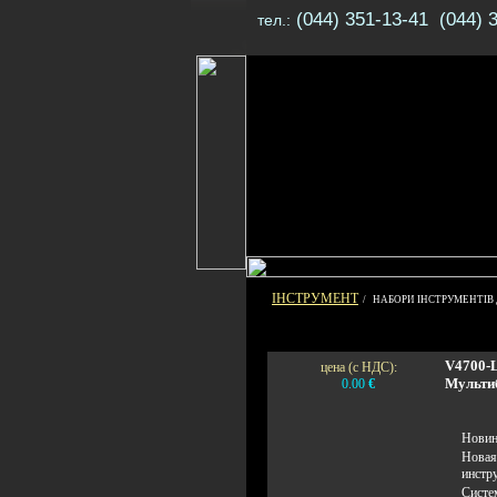
(044) 351-13-41 (044) 
тел.:
ІНСТРУМЕНТ
/ НАБОРИ ІНСТРУМЕНТІВ 
V4700-
цена (с НДС):
Мульти
0.00
€
Новин
Новая
инстр
Систе