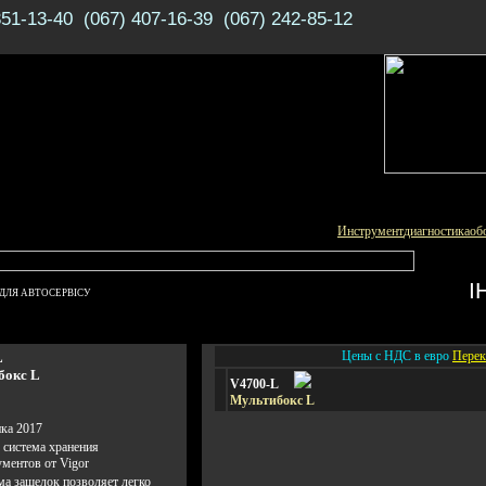
351-13-40 (067) 407-16-39 (067) 242-85-12
Инструмент
диагностика
об
І
ДЛЯ АВТОСЕРВІСУ
Цены с НДС в евро
Перек
L
бокс L
V4700-L
Мультибокс L
ка 2017
 система хранения
ументов от Vigor
ма защелок позволяет легко