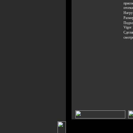
присо
отсек
Нагру
Разме
Подхо
Vigor 
Сдела
смотр