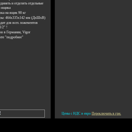
единять и отделять отдельные
и ящика
зка на ящик 90 кг
ры: 464х335х142 мм (ДхШхВ)
дит для всех ложементов
1/2" !
но в Германии, Vigor
ите "подробнее"
Цены с НДС в евро
Переключить в грн.