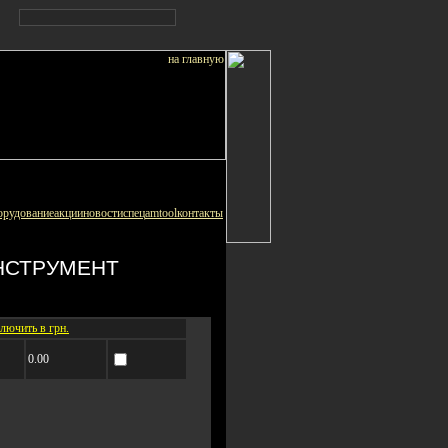
орудование
акции
новости
спец
amtool
контакты
НСТРУМЕНТ
лючить в грн.
0.00