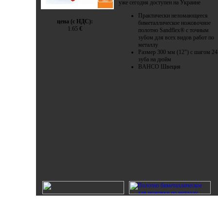
уже сегодня доступен на Украине
Практически неломающееся
цена (с НДС):
биметаллическое ножовочное
1.65
€
полотно Sandflex® с точным
зубом для всех видов работ по
металлу
Размер 300 мм (12") с шагом 24
зуба на дюйм
BAHCO Швеция