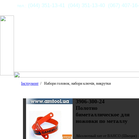
(044) 351-13-41 (044) 351-13-40 (067) 407-16
тел.:
Інструмент
/ Набори головок, набори ключів, викрутки
3906-300-24
Полотно
биметаллическое для
ножовки по металлу
Абсолютный хит от BAHCO (Швеция)