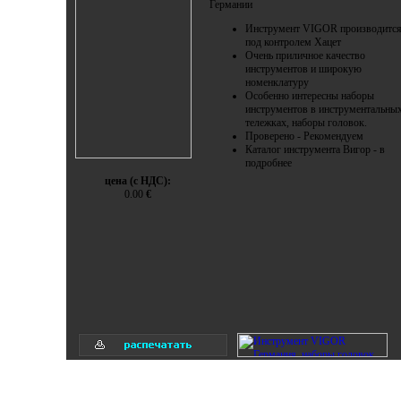
Германии
Инструмент VIGOR производитс
под контролем Хацет
Очень приличное качество
инструментов и широкую
номенклатуру
Особенно интересны наборы
инструментов в инструментальны
тележках, наборы головок.
Проверено - Рекомендуем
Каталог инструмента Вигор - в
подробнее
цена (с НДС):
0.00
€