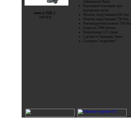
гайковертов Hazet
Идеальный помощник при
бортировке колёс
цена (с НДС):
Момент откручивания 850 Nm
168.00
€
Момент закручивания 750 Nm
Рекомендуемый момент 550 Nm
Скорость 7000 об/мин
Потребление 127 л/мин
Сделано в Германии, Hazet
Смотрите "подробнее"