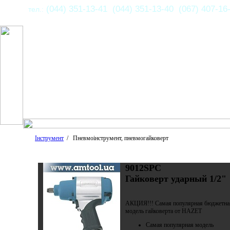
(044) 351-13-41 (044) 351-13-40 (067) 407-16
тел.:
Інструмент
/ Пневмоінструмент, пневмогайковерт
9012SPC
Гайковерт ударный 1/2"
АКЦИЯ!!! Самая популярная бюджетна
модель гайковерта от HAZET
Самая популярная модель