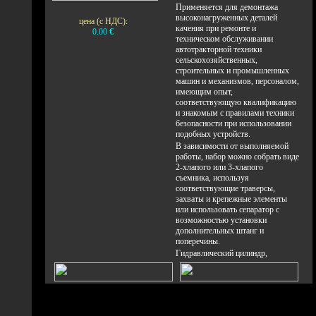
Применяется для демонтажа
высоконагруженных деталей
цена (с НДС):
качения при ремонте и
0.00
€
техническом обслуживании
автотракторной техники
сельскохозяйственных,
строительных и промышленных
машин и механизмов, персоналом,
имеющим опыт,
соответствующую квалификацию
и знакомым с правилами техники
безопасности при использовании
подобных устройств.
В зависимости от выполняемой
работы, набор можно собрать виде
2-хлапого или 3-хлапого
съемника, используя
соответствующие траверсы,
захваты и крепежные элементы
или использовать сепаратор с
возможностью установки
дополнительных штанг и
поперечины.
Гидравлический цилиндр,
развивающий усилие 16 т.
устанавливается в резьбовое
отверстие траверс или поперечины
на глубину, необходимую для
доступа к опорной поверхности