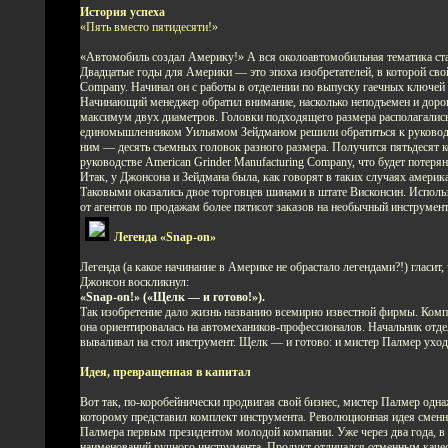
История успеха
«Пять вместо пятидесяти!»
«Автомобиль создал Америку!» А вся околоавтомобильная тематика ста
Двадцатые годы для Америки — это эпоха изобретателей, в которой св
Company. Начинал он с работы в отделении по выпуску гаечных ключей 
Начинающий менеджер обратил внимание, насколько неподъемен и доро
максимум двух диаметров. Головки подходящего размера располагались 
единомышленником Уильямом Зейдманом решили обратиться к руководств
ним — десять съемных головок разного размера. Получится пятьдесят к
руководстве American Grinder Manufacturing Company, что будет потеря
Итак, у Джонсона и Зейдмана была, как говорят в таких случаях американ
Таковыми оказались двое торговцев шинами в штате Висконсин. Исполь
от агентов по продажам более пятисот заказов на необычный инструмент
Легенда «Snap-on»
Легенда (а какое начинание в Америке не обрастало легендами?!) гласи
Джонсон воскликнул:
«Snap-on!» («Щелк — и готово!»).
Так изобретение дало жизнь названию всемирно известной фирмы. Компа
она ориентировалась на автомехаников-профессионалов. Начальник отде
вываливал на стол инструмент. Щелк — и готово: и мистер Палмер уходи
Идея, превращенная в капитал
Вот так, по-коробейнически продвигая свой бизнес, мистер Палмер одн
которому представил комплект инструмента. Революционная идея сменны
Палмера первым президентом молодой компании. Уже через два года, в
наименований ручного инструмента. Продукт отличался отменным качес