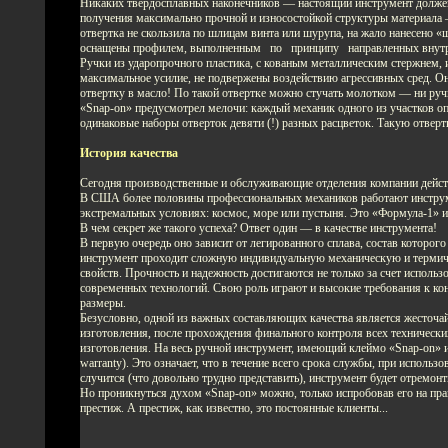
Никаких твердосплавных наконечников — настоящий инструмент должен 
получения максимально прочной и износостойкой структуры материала 
отвертка не скользила по шлицам винта или шурупа, на жало нанесено 
оснащены профилем, выполненным по принципу направленных внутрь а
Ручки из ударопрочного пластика, с кованым металлическим стержнем
максимальное усилие, не подвержены воздействию агрессивных сред. Они 
отвертку в масло! По такой отвертке можно стучать молотком — ни ручка
«Snap-on» предусмотрел мелочи: каждый механик одного из участков о
одинаковые наборы отверток девяти (!) разных расцветок. Такую отвертк
История качества
Сегодня производственные и обслуживающие отделения компании действу
В США более половины профессиональных механиков работают инструме
экстремальных условиях: космос, море или пустыня. Это «Формула-1» и
В чем секрет же такого успеха? Ответ один — в качестве инструмента!
В первую очередь оно зависит от легированного сплава, состав которог
инструмент проходит сложную индивидуальную механическую и термиче
свойств. Прочность и надежность достигаются не только за счет использ
современных технологий. Свою роль играют и высокие требования к кон
размеры.
Безусловно, одной из важных составляющих качества является жесточа
изготовления, после прохождения финального контроля всех техническ
изготовления. На весь ручной инструмент, имеющий клеймо «Snap-on» и 
warranty). Это означает, что в течение всего срока службы, при использ
случится (что довольно трудно представить), инструмент будет отремонт
Но проникнуться духом «Snap-on» можно, только испробовав его на пра
престиж. А престиж, как известно, это постоянные клиенты...