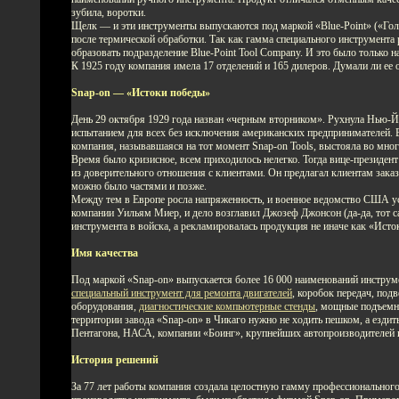
зубила, воротки.
Щелк — и эти инструменты выпускаются под маркой «Blue-Point» («Голу
после термической обработки. Так как гамма специального инструмента
образовать подразделение Blue-Point Tool Company. И это было только н
К 1925 году компания имела 17 отделений и 165 дилеров. Думали ли ее о
Snap-on — «Истоки победы»
День 29 октября 1929 года назван «черным вторником». Рухнула Нью-Й
испытанием для всех без исключения американских предпринимателей. В
компания, называвшаяся на тот момент Snap-on Tools, выстояла во мно
Время было кризисное, всем приходилось нелегко. Тогда вице-президен
из доверительного отношения с клиентами. Он предлагал клиентам заказ
можно было частями и позже.
Между тем в Европе росла напряженность, и военное ведомство США уст
компании Уильям Миер, и дело возглавил Джозеф Джонсон (да-да, тот с
инструмента в войска, а рекламировалась продукция не иначе как «Исто
Имя качества
Под маркой «Snap-on» выпускается более 16 000 наименований инструм
специальный инструмент для ремонта двигателей
, коробок передач, под
оборудования,
диагностические компьютерные стенды
, мощные подъемн
территории завода «Snap-on» в Чикаго нужно не ходить пешком, а езди
Пентагона, НАСА, компании «Боинг», крупнейших автопроизводителей
История решений
За 77 лет работы компания создала целостную гамму профессиональног