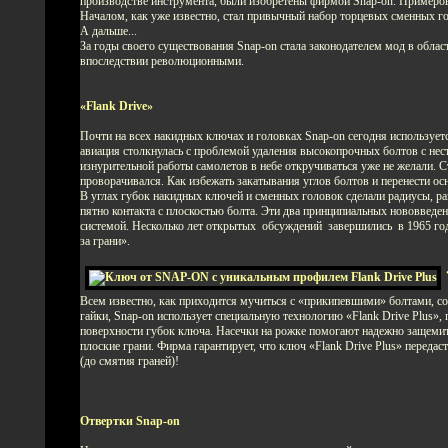
производстве инструмента, были изобретены фирмой Snap-on. Примеро
Началом, как уже известно, стал привычный набор торцевых сменных го
А дальше...
За годы своего существования Snap-on стала законодателем мод в обла
впоследствии революционными.
«Flank Drive»
Почти на всех накидных ключах и головках Snap-on сегодня используется
авиация столкнулась с проблемой удаления высокопрочных болтов с нес
изнурительной работы самолетов в небе откручиваться уже не желали. 
проворачивался. Как избежать закатывания углов болтов и перенести ос
В углах губок накидных ключей и сменных головок сделали радиусы, ра
пятно контакта с плоскостью болта. Эти два принципиальных нововвед
системой. Несколько лет открытых обсуждений завершились в 1965 год
за грани».
Всем известно, как приходится мучиться с «прикипевшими» болтами, с
гайки, Snap-on использует специальную технологию «Flank Drive Plus»,
поверхности губок ключа. Насечки на рожке помогают надежно защемить 
плоские грани. Фирма гарантирует, что ключ «Flank Drive Plus» пере
(до смятия граней)!
Отвертки Snap-on