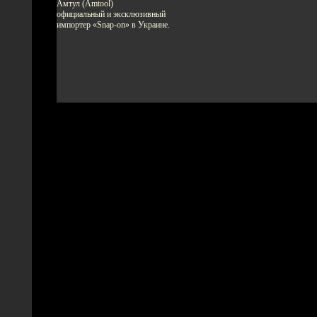
Амтул (Amtool)
официальный и эксклюзивный
импортер «Snap-on» в Украине.