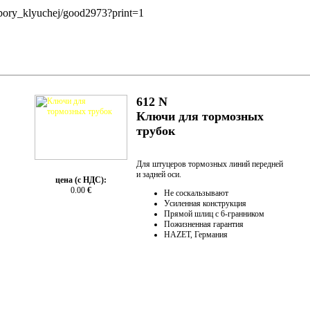
abory_klyuchej/good2973?print=1
612 N
Ключи для тормозных
трубок
Для штуцеров тормозных линий передней
и задней оси.
цена (с НДС):
0.00
€
Не соскальзывают
Усиленная конструкция
Прямой шлиц с 6-гранником
Пожизненная гарантия
HAZET, Германия