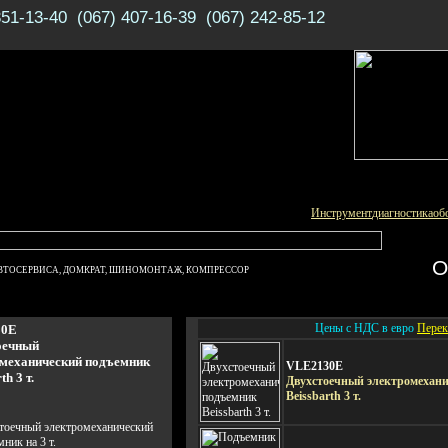
351-13-40 (067) 407-16-39 (067) 242-85-12
Инструмент
диагностика
об
О
ВТОСЕРВИСА, ДОМКРАТ, ШИНОМОНТАЖ, КОМПРЕССОР
Цены с НДС в евро
Перек
30E
оечный
омеханический подъемник
VLE2130E
th 3 т.
Двухстоечный электромехан
Beissbarth 3 т.
тоечный электромеханический
ник на 3 т.