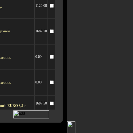
1125.00
т
ерхней
1687.50
0.00
ъемник
0.00
ъемник
1687.50
nch EURO 3,5 т
1125.00
nch 3,5 т