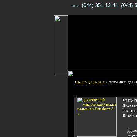
(044) 351-13-41 (044) 
тел.:
ОБОРУДОВАНИЕ
/ ПОДЪЕМНИК ДЛЯ А
VLE21
Двухст
электр
Beissbar
Двухс
подъем