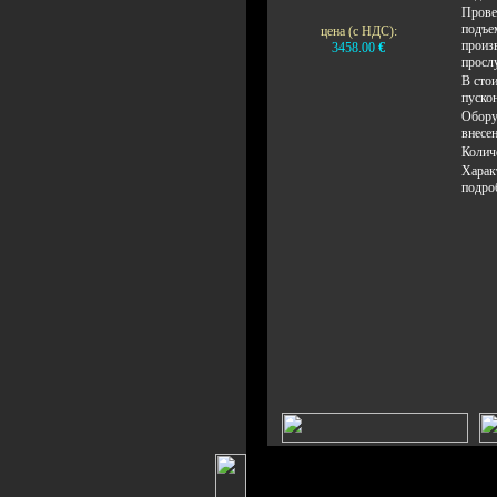
Прове
подъе
цена (с НДС):
произ
3458.00
€
просл
В сто
пуско
Обору
внесе
Колич
Харак
подро