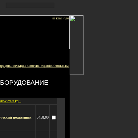
орудование
акции
новости
спец
amtool
контакты
БОРУДОВАНИЕ
лючить в грн.
ический подъемник
3458.00