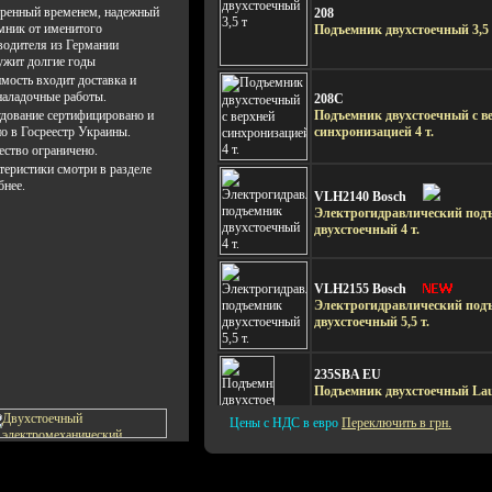
ренный временем, надежный
208
мник от именитого
Подъемник двухстоечный 3,5 
водителя из Германии
ужит долгие годы
имость входит доставка и
наладочные работы.
208C
дование сертифицировано и
Подъемник двухстоечный с в
но в Госреестр Украины.
синхронизацией 4 т.
ество ограничено.
теристики смотри в разделе
бнее.
VLH2140 Bosch
Электрогидравлический под
двухстоечный 4 т.
VLH2155 Bosch
Электрогидравлический под
двухстоечный 5,5 т.
235SBA EU
Подъемник двухстоечный Lau
Цены с НДС в евро
Переключить в грн.
235SB
Подъемник двухстоечный Lau
235SС