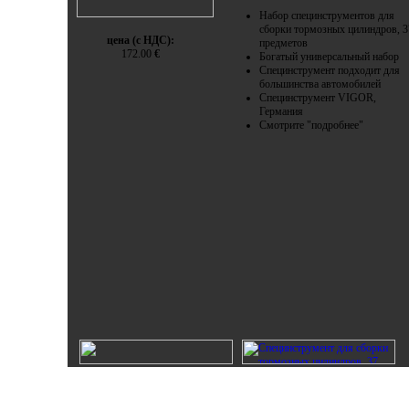
Набор специнструментов для
сборки тормозных цилиндров, 3
цена (с НДС):
предметов
172.00
€
Богатый универсальный набор
Специнструмент подходит для
большинства автомобилей
Специнструмент VIGOR,
Германия
Смотрите "подробнее"