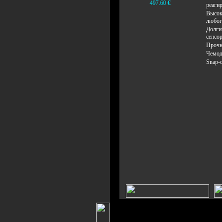
497.60
€
реагир
Высок
любог
Долги
сенсор
Прочн
Чемод
Snap