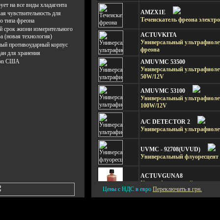
ует на все виды хладагента
AMZX1E
ая чувствительность для
Течеискатель фреона электр
о типа фреона
й срок жизни измерительного
ACTUVKITA
а (новая технология)
Универсальный ультрафиоле
ый противоударный корпус
фреона
ан для хранения
-on США
AMUVMC 53500
Универсальный ультрафиоле
50W/12V
AMUVMC 53100
Универсальный ультрафиоле
100W/12V
A/C DETECTOR 2
Универсальный ультрафиоле
UVMC - 92708(UVUD)
Универсальный флуоресцент 8o
ACTUVGUNA8
Ультрафиолетовый краситель
Цены с НДС в евро
Переключить в грн.
YAUVCOOL
Универсальный краситель