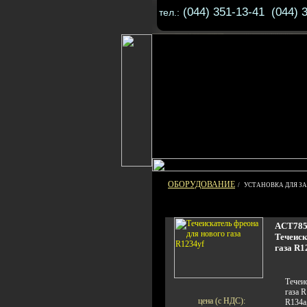
(044) 351-13-41 (044) 
тел.:
ОБОРУДОВАНИЕ
/ УСТАНОВКА ДЛЯ З
ACT78
Течеиск
газа R1
Течеи
газа 
цена (с НДС):
R134a