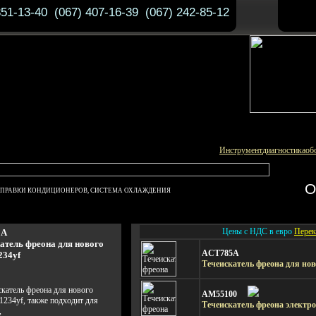
351-13-40 (067) 407-16-39 (067) 242-85-12
Инструмент
диагностика
об
О
АПРАВКИ КОНДИЦИОНЕРОВ, СИСТЕМА ОХЛАЖДЕНИЯ
Цены с НДС в евро
Перек
5A
атель фреона для нового
ACT785A
234yf
Течеискатель фреона для нов
скатель фреона для нового
AM55100
R1234yf, также подходит для
Течеискатель фреона электр
,