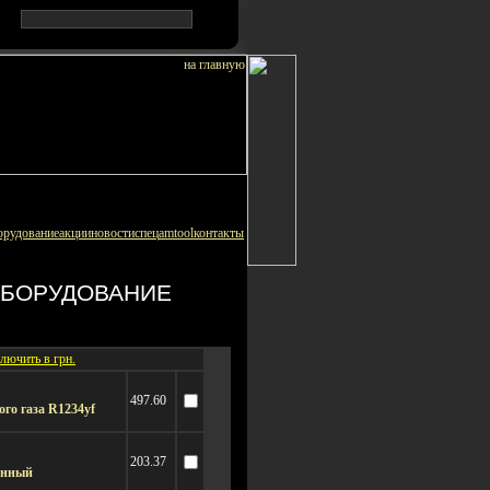
орудование
акции
новости
спец
amtool
контакты
БОРУДОВАНИЕ
лючить в грн.
497.60
ого газа R1234yf
203.37
онный