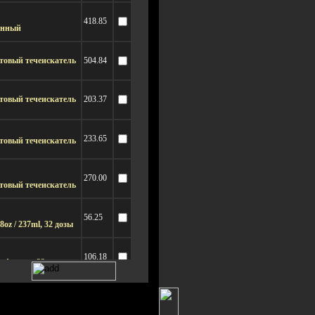
418.85
онный
товый течеискатель
504.84
товый течеискатель
203.37
233.65
товый течеискатель
270.00
товый течеискатель
56.25
z / 237ml, 32 дозы
106.18
 фреона, 32 порции
43.69