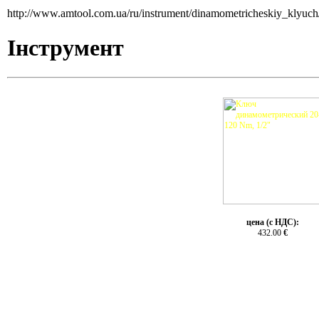
http://www.amtool.com.ua/ru/instrument/dinamometricheskiy_klyuch
Інструмент
цена (с НДС):
432.00
€