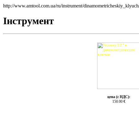
http://www.amtool.com.ua/ru/instrument/dinamometricheskiy_klyuch
Інструмент
цена (с НДС):
150.00
€