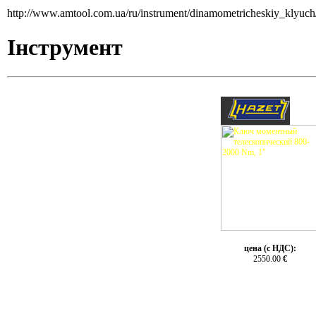
http://www.amtool.com.ua/ru/instrument/dinamometricheskiy_klyuch
Інструмент
цена (с НДС):
2550.00
€