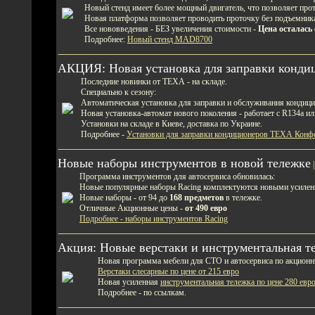
Новый стенд имеет более мощный двигатель, что позволяет прот
Новая платформа позволяет проводить проточку без подъемника
Все нововведения - БЕЗ увеличения стоимости -
Цена осталась 
Подробнее:
Новый стенд MAD8700
АКЦИЯ: Новая установка для заправки кондиц
Последние новинки от ТЕХА - на складе.
Специально к сезону:
Автоматическая установка для заправки и обслуживания конди
Новая установка-автомат нового поколения - работает с R134a ил
Установки на складе в Киеве, доставка по Украине.
Подробнее -
Установки для заправки кондиционеров ТЕХА Конфо
Новые наборы инструментов в новой тележке
|
Программа инструментов для автосервиса обновилась:
Новые популярные наборы Racing комплектуются новыми усиле
Новые наборы - от 94 до
168 предметов
в тележке.
Отличные Акционные цены -
от 490 евро
Подробнее - наборы инструментов Racing
Акция: Новые верстаки и инструментальная т
Новая программа мебели для СТО и автосервиса по акцион
Верстаки слесарные по цене от 215 евро
Новая усиленная
инструментальная тележка по цене 280 евр
Подробнее - по ссылкам.