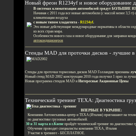
Новый фреон R1234yf и новое оборудование д
В системах климатизации автомобилей грядут БОЛЬШИЕ
Начиная с 2011 года все новые автомобили (с массой менее 3,5 т)
климатизации воздуха
с новым типом хладагента -
R1234yf
.
Это новые действующие международные нормативы в области охр
из всех стран мира.
Особенности нового газа и новое оборудование для заправки конд
автокондиционеров
Стенды MAD для проточки дисков - лучшие в
Стенды для проточки тормозных дисков MAD Голландия признаны
луч
Новый стенд MAD 2002 конструкции 2010 года получил 1 приз за лучш
Новая программа стендов MAD и
Интересные Акционные Цены
Технический тренинг TEXA: Диагностика груз
ВПЕРВЫЕ В УКРАИНЕ:
Компании Автомеханика-центр и TEXA (Италия) приглашают на техни
по диагностике грузовых автомобилей.
30 и 31 марта в г.Киеве
пройдёт технический тренинг по диагностике 
Обучение проводят специалисты компании ТЕХА, Италия
Участие в тренинге - БЕСПЛАТНОЕ.