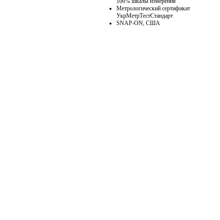
100% шкалы измерения
Метрологический сертификат
УкрМетрТестСтандарт
SNAP-ON, США