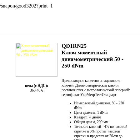
h/snapon/good3202?print=1
QD1RN25
Ключ моментный
динамометрический 50 -
250 dNm
Превосходное качество и надежность
ключей. Динамометрические ключи
цена (с НДС):
поставляются с метрологической поверкой:
363.46
€
сертификат УкрМетрТестСтандарт
Измеряемый диапазон, 50 - 250
dNm
Цена деления, 1 dNm
Квадрат, ¼ дюйм
Общая длина, 299 мм
Точность ключей - 4% по часовой
стрелке и 6% против часовой
стрелки в пределах от 20-ти до