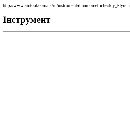
http://www.amtool.com.ua/ru/instrument/dinamometricheskiy_klyuc
Інструмент