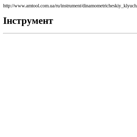
http://www.amtool.com.ua/ru/instrument/dinamometricheskiy_klyu
Інструмент