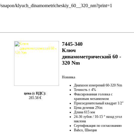
ch/snapon/klyuch_dinamometricheskiy_60__320_nm?print=1
7445-340
Ключ
динамометрический 60 -
320 Nm
Новинка
Диапазон измерений 60-320 Nm
Точность ± 4%
цена (с НДС):
Фиксированная головка с
285.58
€
храповым механизмом
Присоеденительный квадрат 1/2"
Цена деления 2Nm
Длина 615 мм
24-36 зубов / 10-15 ° назад угол
наклона
Сертификация по согласованию
Bahco, Швеция