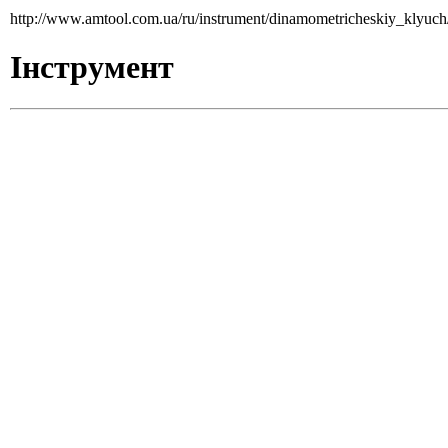
http://www.amtool.com.ua/ru/instrument/dinamometricheskiy_klyuc
Інструмент