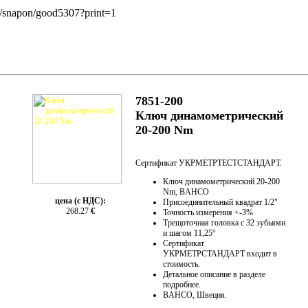
h/snapon/good5307?print=1
7851-200
Ключ динамометрический
20-200 Nm
Сертификат УКРМЕТРТЕСТСТАНДАРТ.
Ключ динамометрический 20-200
Nm, BAHCO
цена (с НДС):
Присоединительный квадрат 1/2"
268.27
€
Точность измерения +-3%
Трещоточная головка с 32 зубьями
и шагом 11,25°
Сертификат
УКРМЕТРСТАНДАРТ входит в
стоимость.
Детальное описание в разделе
подробнее.
BAHCO, Швеция.